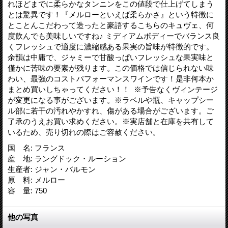
れほどまでに柔らかなタンニンをこの値段で仕上げてしまう
とは驚異です！『メルローといえば柔らかさ』という特徴に
とことんこだわって造ったと豪語するこちらのキュヴェ、何
度飲んでも美味しいですね♪ ミディアムボディーでバランス良
くフレッシュで適度に濃縮感ある果実の旨味が特徴的です。
余韻は中庸で、ジャミーで甘酸っぱいフレッシュな果実味と
僅かに苦味の要素が残ります。この価格では信じられない味
わい、最強のコストパフォーマンスワインです！是非何本か
まとめ買いしちゃってください！！ ※予告なくヴィンテージ
が変更になる事がございます。※ラベルや瓶、キャップシー
ル部に若干の汚れやかすれ、傷がある場合がございます。ご
了承のうえお買い求めください。※実店舗と在庫を共有して
いるため、売り切れの際はご容赦ください。
国 名
:
フランス
産 地
:
ラングドック・ルーション
生産者
:
ジャン・バルモン
原 料
:
メルロー
容 量
:
750
他の写真