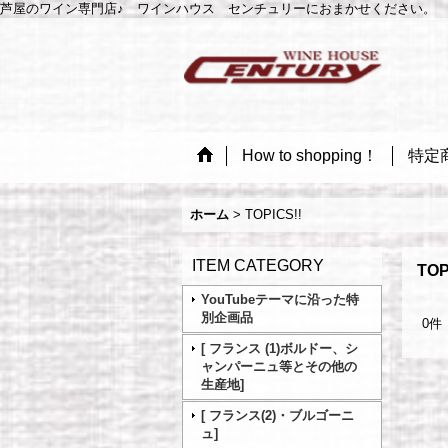
芦屋のワイン専門店♪ ワインハウス センチュリーにおまかせください。 
How to shopping！
特定
ホーム
>
TOPICS!!
ITEM CATEGORY
TOP
YouTubeテーマに沿った特
別企画品
0
件
[ フランス (1)ボルドー、シ
ャンパーニュ等とその他の
生産地]
[ フランス(2)・ブルゴーニ
ュ]