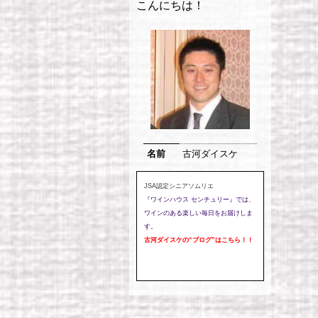
こんにちは！
名前
古河ダイスケ
JSA認定シニアソムリエ
『ワインハウス センチュリー』では、
ワインのある楽しい毎日をお届けしま
す。
古河ダイスケの
“ブログ”
はこちら！！