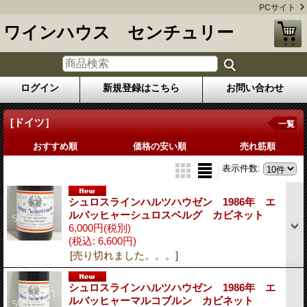
PCサイト
ワインハウス センチュリー
ログイン
新規登録はこちら
お問い合わせ
[ドイツ］
一覧
おすすめ順
価格の安い順
売れ筋順
表示件数
:
シュロスラインハルツハウゼン 1986年 エ
ルバッヒャーシュロスベルグ カビネット
6,000円
(税別)
(税込
:
6,600円)
[売り切れました。。。]
シュロスラインハルツハウゼン 1986年 エ
ルバッヒャーマルコブルン カビネット