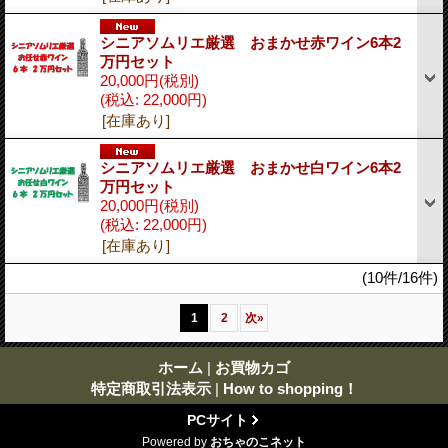
シニアソムリエ厳選 おまかせ赤ワイン6本2
万円セット
20,000円
(税別)
(税込
:
22,000円)
[在庫あり]
シニアソムリエ厳選 おまかせ白ワイン6本2
万円セット
20,000円
(税別)
(税込
:
22,000円)
[在庫あり]
(10件/16件)
1
2
次
»
ホーム
|
お買物カゴ
特定商取引法表示
|
How to shopping！
PCサイト
Powered by
おちゃのこネット