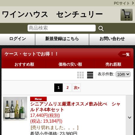
PCサイト
ワインハウス センチュリー
ログイン
新規登録はこちら
お問い合わせ
ケース・セットでお得！！
一覧
おすすめ順
価格の安い順
売れ筋順
表示件数
:
1
2
次
»
シニアソムリエ厳選オススメ飲み比べ シャ
ルドネ4本セット
17,440円
(税別)
(税込
:
19,184円)
[売り切れました。。。]
希望小売価格
:
23,980円