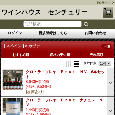
PCサイト
ワインハウス センチュリー
ログイン
新規登録はこちら
お問い合わせ
[ スペイン ] > カヴァ
一覧
おすすめ順
価格の安い順
売れ筋順
表示件数
:
クロ・ラ・ソレヤ Ｂｒｕｔ ＮＶ 6本セッ
ト
8,640円
(税別)
(税込
:
9,504円)
[在庫あり]
クロ・ラ・ソレヤ Ｂｒｕｔ ナチュレ Ｎ
Ｖ
1,440円
(税別)
(税込
:
1,584円)