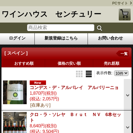
PCサイト
ワインハウス センチュリー
ログイン
新規登録はこちら
お問い合わせ
[ スペイン ]
一覧
おすすめ順
価格の安い順
売れ筋順
表示件数
:
コンデス・デ・アルバレイ アルバリーニョ
1,870円
(税別)
(税込
:
2,057円)
[在庫あり]
クロ・ラ・ソレヤ Ｂｒｕｔ ＮＶ 6本セッ
ト
8,640円
(税別)
(税込
:
9,504円)