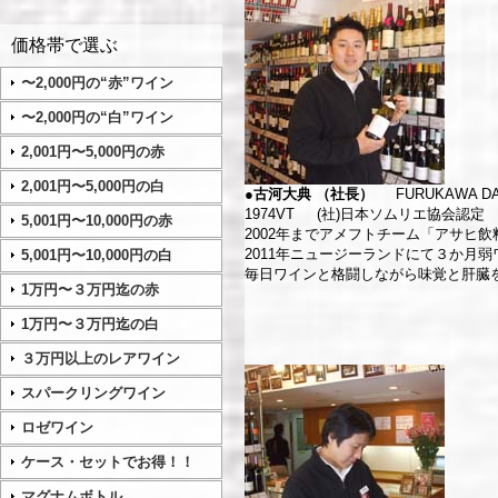
価格帯で選ぶ
〜2,000円の“赤”ワイン
〜2,000円の“白”ワイン
2,001円〜5,000円の赤
2,001円〜5,000円の白
●古河大典 （社長）
FURUKAWA D
1974VT (社)日本ソムリエ協会認定
5,001円〜10,000円の赤
2002年までアメフトチーム「アサヒ
2011年ニュージーランドにて３か月
5,001円〜10,000円の白
毎日ワインと格闘しながら味覚と肝臓
1万円〜３万円迄の赤
1万円〜３万円迄の白
３万円以上のレアワイン
スパークリングワイン
ロゼワイン
ケース・セットでお得！！
マグナムボトル