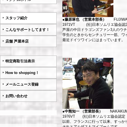
スタッフ紹介
●藤原琢也 （営業本部長）
FUJIW
1971VT (社)日本ソムリエ協会
こんなサポートしてます！
芦屋の中日ドラゴンズファン3人のウチ
学生のときからセンチュリー一筋、ワ
最近ドイツ
店舗 芦屋本店
特定商取引法表示
How to shopping！
メールニュース登録
お問い合わせ
●中熊知一 （営業部長）
NAKAKU
1976VT (社)日本ソムリエ協会
以前、フランスに行って以来、すっか
それとアルザスもマイブームです。