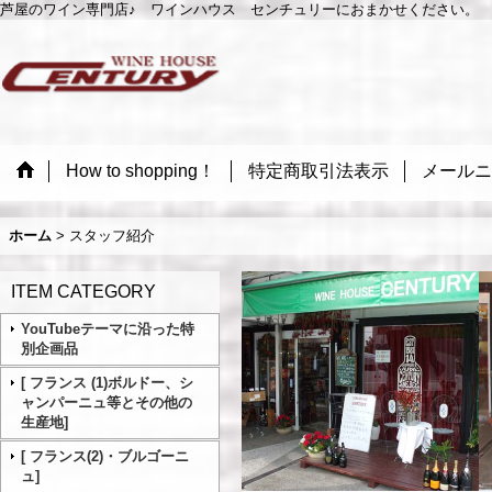
芦屋のワイン専門店♪ ワインハウス センチュリーにおまかせください。 
How to shopping！
特定商取引法表示
メールニ
ホーム
>
スタッフ紹介
ITEM CATEGORY
YouTubeテーマに沿った特
別企画品
[ フランス (1)ボルドー、シ
ャンパーニュ等とその他の
生産地]
[ フランス(2)・ブルゴーニ
ュ]