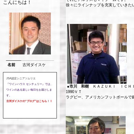
こんにちは！
徐々にラインナップを充実していきた
名前
古河ダイスケ
JSA認定シニアソムリエ
『ワインハウス センチュリー』では、
●
市川 和樹
ＫＡＺＵＫＩ ＩＣＨ
ワインのある楽しい毎日をお届けしま
1990ＶＴ
す。
ラグビー、アメリカンフットボールで
古河ダイスケの
“ブログ”
はこちら！！