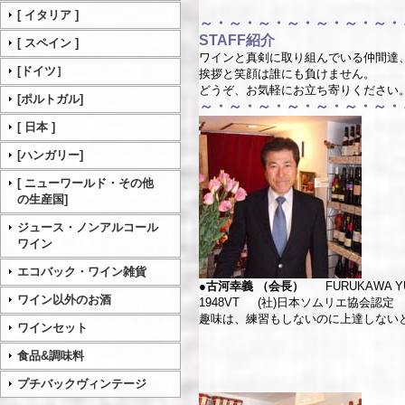
[ イタリア ]
～・～・～・～・～・～・～・
STA
FF紹介
[ スペイン ]
ワインと真剣に取り組んでいる仲間達
[ドイツ］
挨拶と笑顔は誰にも負けません。
どうぞ、お気軽にお立ち寄りください
[ポルトガル]
～・～・～・～・～・～・～・
[ 日本 ]
[ハンガリー]
[ ニューワールド・その他
の生産国]
ジュース・ノンアルコール
ワイン
エコバック・ワイン雑貨
●古河幸義 （会長）
FURUKAWA Y
ワイン以外のお酒
1948VT (
社)日本ソムリエ協会認定
趣味は、練習もしないのに上達しない
ワインセット
食品&調味料
プチバックヴィンテージ