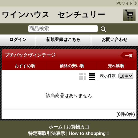
PCサイト
ワインハウス センチュリー
ログイン
新規登録はこちら
お問い合わせ
プチバックヴィンテージ
一覧
おすすめ順
価格の安い順
売れ筋順
表示件数
:
該当商品はありません
(0件/0件)
ホーム
|
お買物カゴ
特定商取引法表示
|
How to shopping！