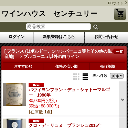
PCサイト
ワインハウス センチュリー
ログイン
新規登録はこちら
お問い合わせ
[ フランス (1)ボルドー、シャンパーニュ等とその他の生
一覧
産地] > ブルゴーニュ以外の白ワイン
おすすめ順
価格の安い順
売れ筋順
表示件数
:
パヴィヨンブラン・デュ・シャトーマルゴ
ー 1986年
80,000円
(税別)
(税込
:
88,000円)
[在庫数 1点]
クロ・デ・リュヌ ブランシュ2015年