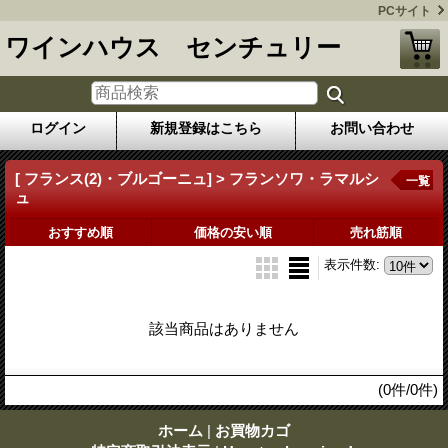
PCサイト
ワインハウス センチュリー
ログイン
新規登録はこちら
お問い合わせ
[ フランス(2)・ブルゴーニュ] > フランソワ・ラマルシ
一覧
ュ
おすすめ順
価格の安い順
売れ筋順
表示件数
:
該当商品はありません
(0件/0件)
ホーム
|
お買物カゴ