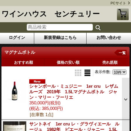
PCサイト
ワインハウス センチュリー
ログイン
新規登録はこちら
お問い合わせ
マグナムボトル
一覧
おすすめ順
価格の安い順
売れ筋順
表示件数
:
シャンボール・ミュジニー 1er cru レザム
ルーズ 2019年 1.5Lマグナムボトル ジャ
ン・マリー・フーリエ
350,000円
(税別)
(税込
:
385,000円)
[在庫数 1点]
サントネイ 1er cru レ・グラヴィエール ル
ージュ 1982年 ピエール・ジャニー 1.5L