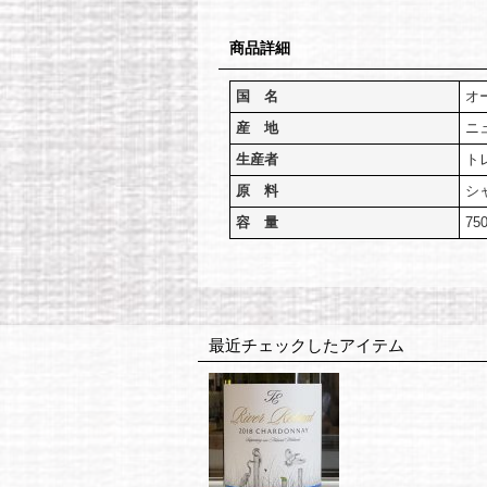
商品詳細
国 名
オ
産 地
ニ
生産者
ト
原 料
シ
容 量
75
最近チェックしたアイテム