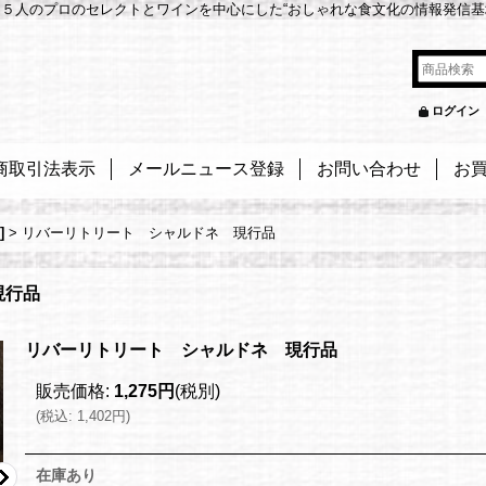
５人のプロのセレクトとワインを中心にした“おしゃれな食文化の情報発信基
ログイン
商取引法表示
メールニュース登録
お問い合わせ
お
]
>
リバーリトリート シャルドネ 現行品
 現行品
リバーリトリート シャルドネ 現行品
販売価格
:
1,275円
(税別)
(
税込
:
1,402円
)
在庫あり