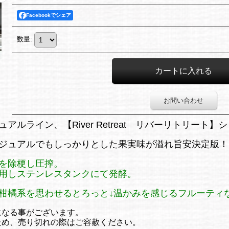
Facebookでシェア
数量
:
お問い合わせ
ルライン、【River Retreat リバーリトリート】
ジュアルでもしっかりとした果実味が溢れ旨安決定版！
を除梗し圧搾。
用しステンレスタンクにて発酵。
柑橘系を思わせるとろっと↓温かみを感じるフルーティ
になる事がございます。
ため、売り切れの際はご容赦ください。