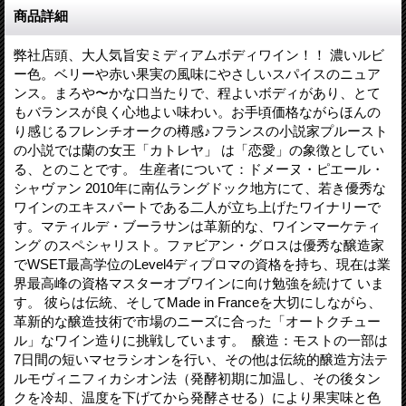
商品詳細
弊社店頭、大人気旨安ミディアムボディワイン！！ 濃いルビ
ー色。ベリーや赤い果実の風味にやさしいスパイスのニュア
ンス。まろや〜かな口当たりで、程よいボディがあり、とて
もバランスが良く心地よい味わい。お手頃価格ながらほんの
り感じるフレンチオークの樽感♪フランスの小説家プルースト
の小説では蘭の女王「カトレヤ」 は「恋愛」の象徴としてい
る、とのことです。 生産者について：ドメーヌ・ピエール・
シャヴァン 2010年に南仏ラングドック地方にて、若き優秀な
ワインのエキスパートである二人が立ち上げたワイナリーで
す。マティルデ・ブーラサンは革新的な、ワインマーケティ
ング のスペシャリスト。ファビアン・グロスは優秀な醸造家
でWSET最高学位のLevel4ディプロマの資格を持ち、現在は業
界最高峰の資格マスターオブワインに向け勉強を続けて いま
す。 彼らは伝統、そしてMade in Franceを大切にしながら、
革新的な醸造技術で市場のニーズに合った「オートクチュー
ル」なワイン造りに挑戦しています。 醸造：モストの一部は
7日間の短いマセラシオンを行い、その他は伝統的醸造方法テ
ルモヴィニフィカシオン法（発酵初期に加温し、その後タン
クを冷却、温度を下げてから発酵させる）により果実味と色