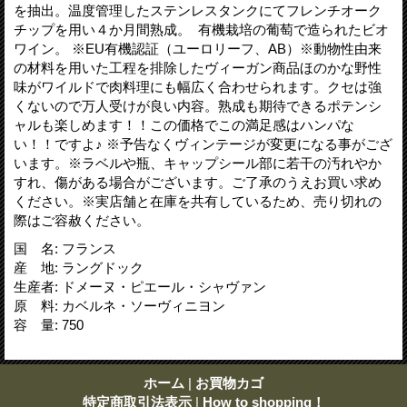
を抽出。温度管理したステンレスタンクにてフレンチオーク
チップを用い４か月間熟成。 有機栽培の葡萄で造られたビオ
ワイン。 ※EU有機認証（ユーロリーフ、AB）※動物性由来
の材料を用いた工程を排除したヴィーガン商品ほのかな野性
味がワイルドで肉料理にも幅広く合わせられます。クセは強
くないので万人受けが良い内容。熟成も期待できるポテンシ
ャルも楽しめます！！この価格でこの満足感はハンパな
い！！ですよ♪ ※予告なくヴィンテージが変更になる事がござ
います。※ラベルや瓶、キャップシール部に若干の汚れやか
すれ、傷がある場合がございます。ご了承のうえお買い求め
ください。※実店舗と在庫を共有しているため、売り切れの
際はご容赦ください。
国 名
:
フランス
産 地
:
ラングドック
生産者
:
ドメーヌ・ピエール・シャヴァン
原 料
:
カベルネ・ソーヴィニヨン
容 量
:
750
ホーム
|
お買物カゴ
特定商取引法表示
|
How to shopping！